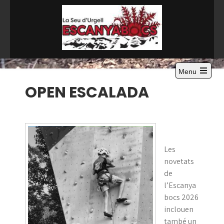
Skip
to
content
Menu
Open
OPEN ESCALADA
the
main
menu
Les
novetats
de
l’Escanya
bocs 2026
inclouen
també un