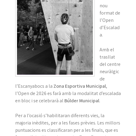
nou
format de
l’Open
d’Escalad
a.
Amb el
trasllat
del centre
neuràlgic
de
l’Escanyabocs a la
Zona Esportiva Municipal
,
l’Open de 2026 es farà amb la modalitat d’escalada
en bloc i se celebrarà al
Búlder Municipal
.
Per a l’ocasió s’habilitaran diferents vies, la
majoria inèdites, per a les fases prèvies. Les millors
puntuacions es classificaran per a les finals, que es