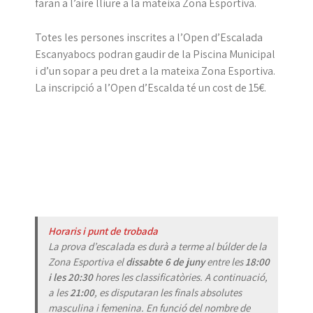
faran a l’aire lliure a la mateixa Zona Esportiva.
Totes les persones inscrites a l’Open d’Escalada
Escanyabocs podran gaudir de la Piscina Municipal
i d’un sopar a peu dret a la mateixa Zona Esportiva.
La inscripció a l’Open d’Escalda té un cost de 15€.
a
a
a
Horaris i punt de trobada
La prova d’escalada es durà a terme al búlder de la
Zona Esportiva el
dissabte 6 de juny
entre les
18:00
i les 20:30
hores les classificatòries. A continuació,
a les
21:00
, es disputaran les finals absolutes
masculina i femenina. En funció del nombre de