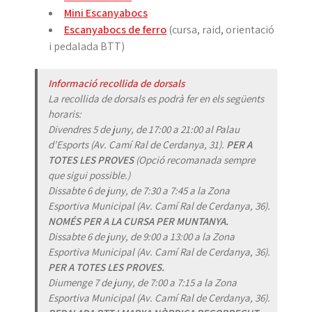
Mini Escanyabocs
Escanyabocs de ferro
(cursa, raid, orientació
i pedalada BTT)
Informació recollida de dorsals
La recollida de dorsals es podrà fer en els següents
horaris:
Divendres 5 de juny, de 17:00 a 21:00 al Palau
d’Esports (
Av. Camí Ral de Cerdanya, 31
).
PER A
TOTES LES PROVES
(Opció recomanada sempre
que sigui possible.)
Dissabte 6 de juny, de 7:30 a 7:45 a la Zona
Esportiva Municipal (
Av. Camí Ral de Cerdanya, 36
).
NOMÉS PER A LA CURSA PER MUNTANYA.
Dissabte 6 de juny, de 9:00 a 13:00 a la Zona
Esportiva Municipal (
Av. Camí Ral de Cerdanya, 36
).
PER A TOTES LES PROVES.
Diumenge 7 de juny, de 7:00 a 7:15 a la Zona
Esportiva Municipal (
Av. Camí Ral de Cerdanya, 36
).