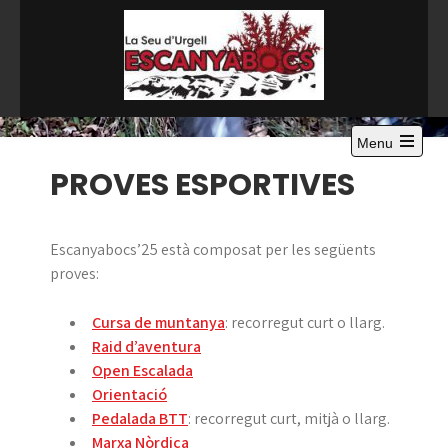
Skip
to
content
Menu
Open
PROVES ESPORTIVES
the
main
menu
Escanyabocs’25 està composat per les següents
proves:
Cursa de muntanya
: recorregut curt o llarg.
Raid d’aventura
Open Escalada
Orientació
Pedalada BTT
: recorregut curt, mitjà o llarg.
Marxa Nòrdica