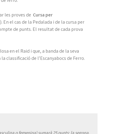
de ferro.
ar les proves de
Cursa per
). En el cas de la Pedalada i de la cursa per
ompte de punts. El resultat de cada prova
osa en el Raid i que, a banda de la seva
la classificació de l’Escanyabocs de Ferro.
masculina o femenina) sumarà 25 punts; la segona,