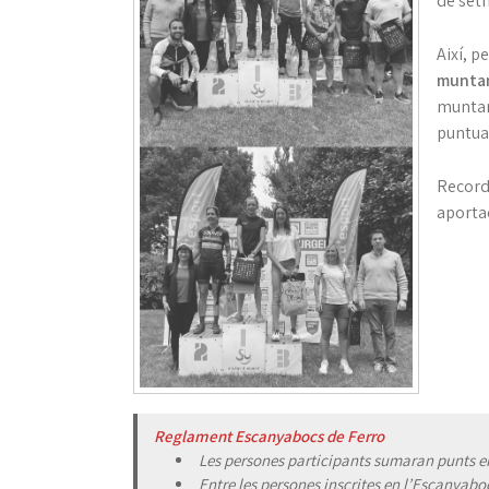
de setm
Així, p
munta
muntany
puntuar
Recorde
aportac
a
a
Hola
Reglament Escanyabocs de Ferro
Les persones participants sumaran punts en
Entre les persones inscrites en l’Escanyabo