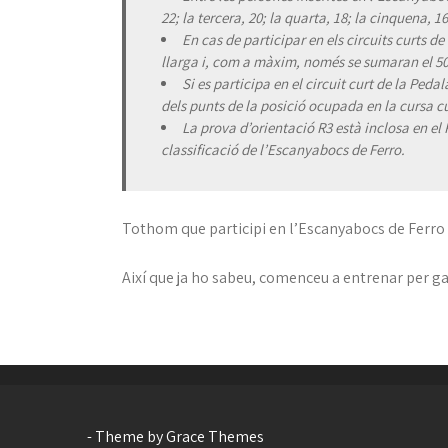
22; la tercera, 20; la quarta, 18; la cinquena, 
En cas de participar en els circuits curts 
llarga i, com a màxim, només se sumaran el 50
Si es participa en el circuit curt de la Pe
dels punts de la posició ocupada en la cursa c
La prova d’orientació R3 està inclosa en el 
classificació de l’Escanyabocs de Ferro.
Tothom que participi en l’Escanyabocs de Ferro 
Així que ja ho sabeu, comenceu a entrenar per ga
- Theme by Grace Themes