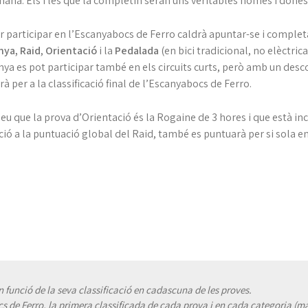
ana. Els i les que la completin seran uns veritables homes i dones 
er participar en l’Escanyabocs de Ferro caldrà apuntar-se i complet
nya,
Raid
,
Orientació
i la
Pedalada
(en bici tradicional, no elèctrica
a es pot participar també en els circuits curts, però amb un desc
à per a la classificació final de l’Escanyabocs de Ferro.
u que la prova d’Orientació és la Rogaine de 3 hores i que està incl
ió a la puntuació global del Raid, també es puntuarà per si sola en 
 funció de la seva classificació en cadascuna de les proves.
cs de Ferro, la primera classificada de cada prova i en cada categoria (