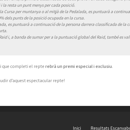
16 i la resta un punt menys per cada posició.
de la Cursa per muntanya o al mitjà de la Pedalada, es puntuarà a continua
% dels punts de la posició ocupada en la cursa.
dalada, es puntuarà a continuació de la persona darrera classificada de l
urta.
Raid i, a banda de sumar per a la puntuació global del Raid, també es valo
i que completi el repte
rebrà un premi especial i exclusiu
.
udir d’aquest espectacular repte!
Inici
Resultats Escanyab