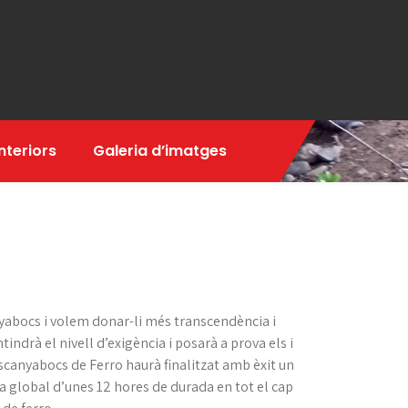
nteriors
Galeria d’imatges
yabocs i volem donar-li més transcendència i
ndrà el nivell d’exigència i posarà a prova els i
scanyabocs de Ferro haurà finalitzat amb èxit un
a global d’unes 12 hores de durada en tot el cap