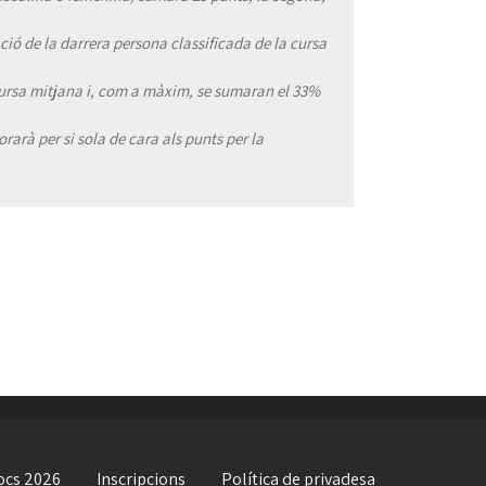
ció de la darrera persona classificada de la cursa
a cursa mitjana i, com a màxim, se sumaran el 33%
rarà per si sola de cara als punts per la
ocs 2026
Inscripcions
Política de privadesa