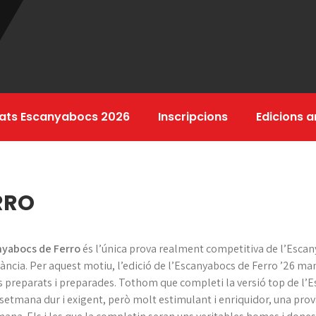
tats Escanyabocs 2026
Inscripcions
Edicions a
RRO
nyabocs de Ferro
és l’única prova realment competitiva de l’Escan
ncia. Per aquest motiu, l’edició de l’Escanyabocs de Ferro ’26 manti
 preparats i preparades. Tothom que completi la versió top de l’E
setmana dur i exigent, però molt estimulant i enriquidor, una prov